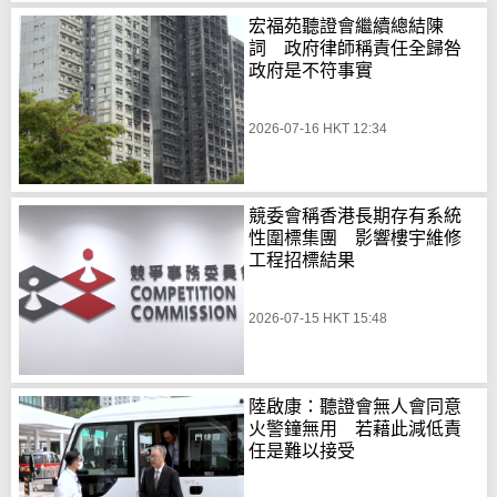
宏福苑聽證會繼續總結陳
詞 政府律師稱責任全歸咎
政府是不符事實
2026-07-16 HKT 12:34
競委會稱香港長期存有系統
性圍標集團 影響樓宇維修
工程招標結果
2026-07-15 HKT 15:48
陸啟康：聽證會無人會同意
火警鐘無用 若藉此減低責
任是難以接受