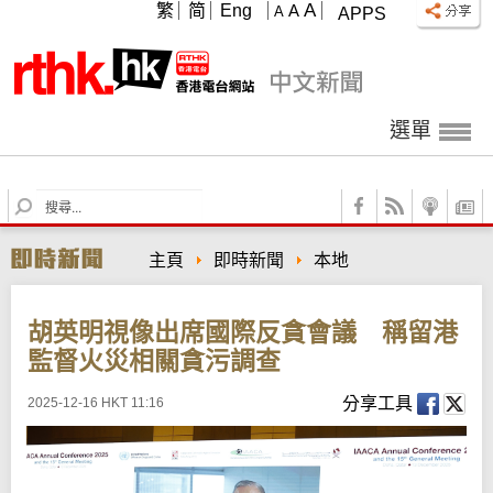
A
繁
简
Eng
A
A
APPS
選單
S
e
a
主頁
即時新聞
本地
r
c
h
胡英明視像出席國際反貪會議 稱留港
監督火災相關貪污調查
分享工具
2025-12-16 HKT 11:16