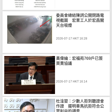
委員會總結陳詞公開閉路電
視截圖 宏業工人於宏昌閣
天台吸煙
2026-07-17 HKT 16:28
黃偉綸：宏福苑769戶已簽
買賣協議
2026-07-17 HKT 16:14
杜淦堃：少數人拒到聽證會
作證 擺明車馬抗拒符合公
眾利益的調查