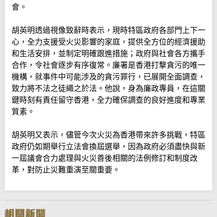
會。
胡英明透過視像致辭時表示，現時特區政府各部門上下一
心，全力支援受火災影響的家庭，提供全方位的經濟援助
和生活安排，並制定明確跟進措施；政府與社會各方攜手
合作，令社會逐步有序復常。廉署是香港打撃貪污的唯一
機構，就事件中可能涉及的貪污罪行，已展開全面調查，
致力將不法之徒繩之於法。他說，身為廉政專員，在這關
鍵時刻有責任留守香港，全力確保調查的良好進度和專業
質素。
胡英明又表示，儘管今次火災為香港帶來許多挑戰，特區
政府仍如期舉行立法會換屆選舉，因為政府必須盡快與新
一屆議會合力處理與火災善後相關的法例修訂和制度改
革，對防止災難重演至關重要。