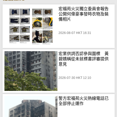
宏福苑火災獨立委員會報告
公開何偉豪事發時衣物及裝
備相片
2026-08-07 HKT 16:31
宏業供詞否認參與圍標 黃
碧嬌稱從未就標書評審提供
意見
2026-07-30 HKT 12:10
警方宏福苑火災熱線電話已
全部停止運作