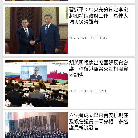
習近平：中央充分肯定李家
超和特區政府工作 哀悼大
埔火災遇難者
2025-12-16 HKT 16:47
胡英明視像出席國際反貪會
議 稱留港監督火災相關貪
污調查
2025-12-16 HKT 11:16
立法會成立以來首安排現任
及候任議員一同亮相 多名
議員輪流發言