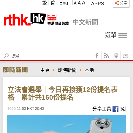
A
繁
简
Eng
A
A
APPS
選單
S
e
a
主頁
即時新聞
本地
r
c
h
立法會選舉｜今日再接獲12份提名表
格 累計共160份提名
分享工具
2025-11-03 HKT 20:43