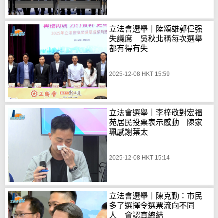
立法會選舉｜陸頌雄郭偉强
失議席 吳秋北稱每次選舉
都有得有失
2025-12-08 HKT 15:59
立法會選舉｜李梓敬對宏福
苑居民投票表示感動 陳家
珮感謝葉太
2025-12-08 HKT 15:14
立法會選舉｜陳克勤：市民
多了選擇令選票流向不同
人 會認真總結