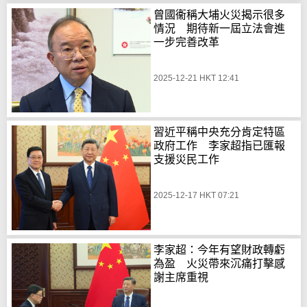
曾國衞稱大埔火災揭示很多
情況 期待新一屆立法會進
一步完善改革
2025-12-21 HKT 12:41
習近平稱中央充分肯定特區
政府工作 李家超指已匯報
支援災民工作
2025-12-17 HKT 07:21
李家超：今年有望財政轉虧
為盈 火災帶來沉痛打擊感
謝主席重視