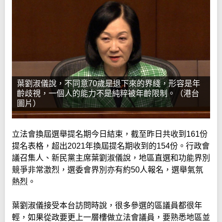
葉劉淑儀說，不同意70歲是退下來的界綫，形容是年
齡歧視，一個人的能力不是純粹被年齡限制。（港台
圖片）
立法會換屆選舉提名期今日結束，截至昨日共收到161份
提名表格，超出2021年換屆提名期收到的154份。行政會
議召集人、新民黨主席葉劉淑儀說，地區直選和功能界別
競爭非常激烈，選委會界別亦有約50人報名，選舉氣氛
熱烈。
葉劉淑儀接受本台訪問時說，很多參選的區議員都很年
輕，如果從政要更上一層樓做立法會議員，要熟悉地區並