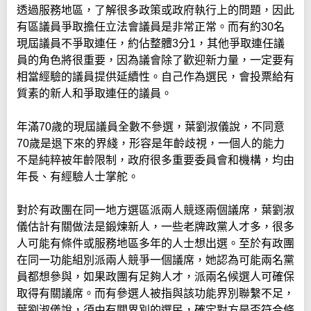
透過服務地區，了解很多政策或政府執行上的問題，因此
有區議員爭取擔任立法會議員是非常正常。而有約30名
現屆議員不爭取連任，約佔整體3分1，其他爭取連任議
員的角色將很重要，因為議會除了歡迎新力量，一定要有
相當經驗的議員提供延續性。自己作為選民，會投票給有
質素的新人和爭取連任的議員。
年滿70歲的現屆議員全數不參選，葉劉淑儀說，不同意
70歲是退下來的界綫，形容是年齡歧視，一個人的能力
不是純粹被年齡限制，政府很多重要委員會和機構，均由
年長、有經驗人士掌舵。
對於有政團在同一地方選區派兩人競逐兩個議席，葉劉淑
儀估計有關做法是鍛煉新人，一些老牌政黨人才多，很多
人可能有條件或服務地區多年的人士想出選。至於有政團
在同一功能組別派兩人競爭一個議席，她認為可能兩名黨
員都想參與，如果政團有足夠人才，派兩名候選人可確保
取得有關議席。而有參選人被指與該功能界別聯繫不足，
葉劉淑儀說，須由有關界別的選民，確定對方是否符合條