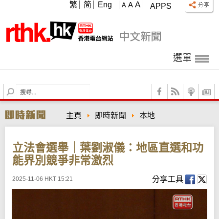
A
繁
简
Eng
A
A
APPS
選單
S
e
a
主頁
即時新聞
本地
r
c
h
立法會選舉｜葉劉淑儀：地區直選和功
能界別競爭非常激烈
分享工具
2025-11-06 HKT 15:21