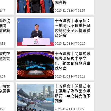
闖高峰
2:47
2025-11-21 HKT 21:57
國政協
十五運會｜李家超：
布閉
三地同心不負重托呈
滅會旗
現簡約安全及精采體
育盛會
0:32
2025-11-21 HKT 20:20
幕式在
十五運會｜閉幕式暖
場氣氛
場表演呈現中華文
化 觀眾稱參與盛事
感興奮
0:04
2025-11-21 HKT 19:11
上海女
十五運會｜閉幕式晚
今屆最
上深圳前海歡樂劇場
舉行 將交接會旗予
湖南
8:23
2025-11-21 HKT 17:56