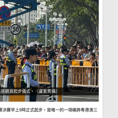
夾道觀賞起步儀式。（盧紫菁攝）
賽決賽早上9時正式起步，是唯一的一項橫跨粵港澳三