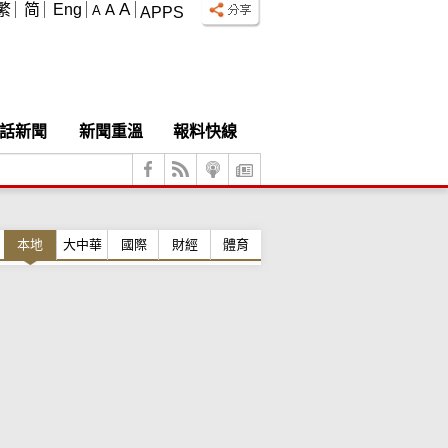
A
繁
简
Eng
A
A
APPS
話新聞
新聞重溫
報料快線
本地
大中華
國際
財經
體育