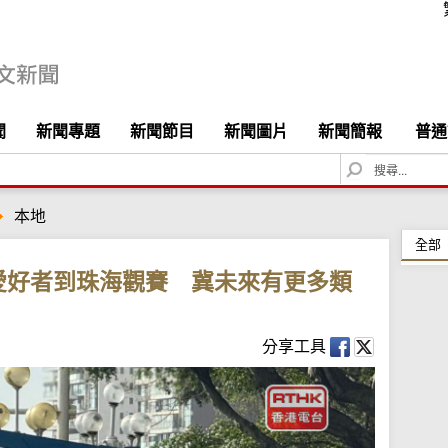
聞
新聞專題
新聞節目
新聞圖片
新聞簡報
普通
S
e
a
本地
r
c
全部
h
愛好者到珠海觀賽 冀未來有更多類
分享工具