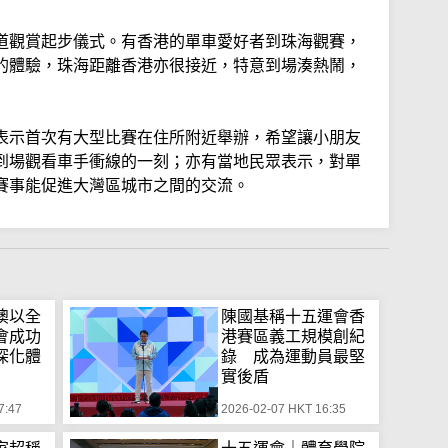
道觀賞起步儀式。有香港的單車愛好者到珠海觀賽，
的體驗，珠海距離香港亦很接近，特意到場湊熱鬧，
表示首次有大型比賽在住所附近舉辦，希望讓小朋友
到場觀看車手衝線的一刻；亦有當地民眾表示，對單
賽事能促進大灣區城市之間的交流。
澳以全
陳國基稱十五運會香
會成功
港賽區義工規模創紀
深化體
錄 成為運動員最堅
實後盾
7:47
2026-02-07 HKT 16:35