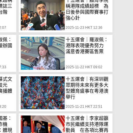
家超稱
十五運會｜體育學院
標誌三
稱港隊成績超標 為
台階
日後參與國際賽事打
強心針
2:07
2025-11-23 HKT 12:36
淑佩：
十五運會｜羅淑佩：
接辦國
港隊表現優秀努力
滿意香港賽區售票
7:33
2025-11-22 HKT 09:02
幕式文
十五運會｜有深圳觀
技元
眾期待未來有更多大
廣播體
型體育盛事在粵港澳
舉行
3:20
2025-11-21 HKT 22:51
國基：
十五運會｜李家超籲
作機
市民繼續支持港隊運
：體現
動員 在各項比賽再