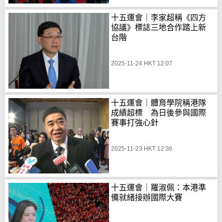
十五運會｜李家超稱《四方
協議》標誌三地合作踏上新
台階
2025-11-24 HKT 12:07
十五運會｜體育學院稱港隊
成績超標 為日後參與國際
賽事打強心針
2025-11-23 HKT 12:36
十五運會｜羅淑佩：本港準
備就緒接辦國際大賽