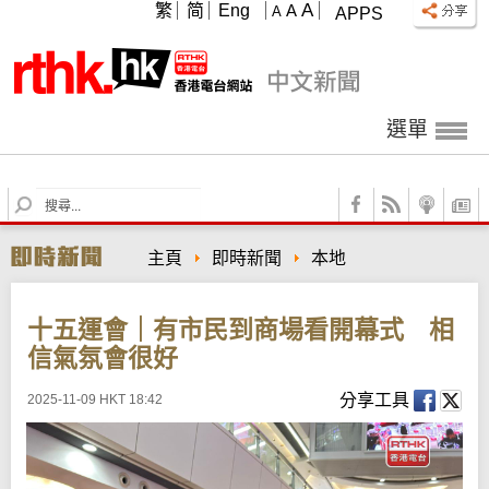
A
繁
简
Eng
A
A
APPS
選單
S
e
a
主頁
即時新聞
本地
r
c
h
十五運會｜有市民到商場看開幕式 相
信氣氛會很好
分享工具
2025-11-09 HKT 18:42