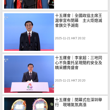
十五運會｜全國政協主席王
滬寧宣布閉幕 主火炬熄滅
會旗交予湖南
2025-11-21 HKT 20:32
十五運會｜李家超：三地同
心不負重托呈現簡約安全及
精采體育盛會
2025-11-21 HKT 20:20
十五運會｜閉幕式在深圳舉
行 現場氣氛高漲