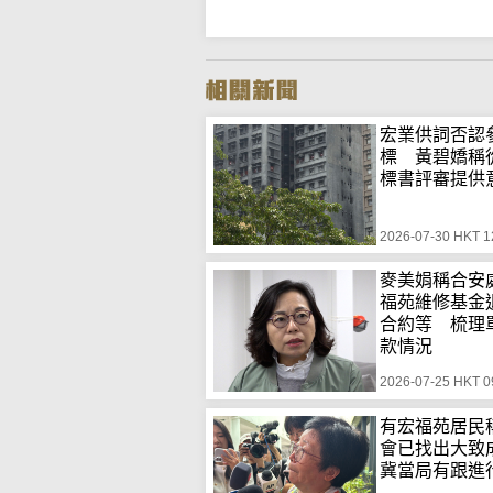
宏業供詞否認
標 黃碧嬌稱
標書評審提供
2026-07-30 HKT 1
麥美娟稱合安
福苑維修基金
合約等 梳理
款情況
2026-07-25 HKT 0
有宏福苑居民
會已找出大
冀當局有跟進