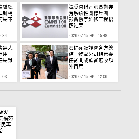
繼續總
競委會稱香港長期存
律師稱
有系統性圍標集團
府是不
影響樓宇維修工程招
標結果
2:34
2026-07-15 HKT 15:48
會無人
宏福苑聽證會各方總
鐘無用
結 物管公司稱無委
任是難
任顧問或監督無收額
外費用
5:03
2026-07-15 HKT 12:06
級火
宏福苑
居民再
..