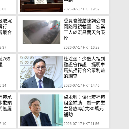
0:03
2026-07-17 HKT 19:52
汲取沉
委員會總結陳詞公開
實行
閉路電視截圖 宏業
者最合
工人於宏昌閣天台吸
煙
9:37
2026-07-17 HKT 16:28
769
杜淦堃：少數人拒到
議
聽證會作證 擺明車
馬抗拒符合公眾利益
的調查
6:14
2026-07-17 HKT 14:46
福苑承
卓永興：優化宏福苑
本欺騙
租金補助 劃一向業
問無履
主發放4期共30萬元
補助
2:10
2026-07-17 HKT 11:56