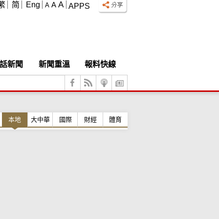
A
繁
简
Eng
A
A
APPS
話新聞
新聞重溫
報料快線
本地
大中華
國際
財經
體育