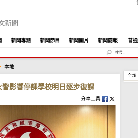
聞
新聞專題
新聞節目
新聞圖片
新聞簡報
普通
S
e
a
本地
r
c
全部
h
火警影響停課學校明日逐步復課
分享工具