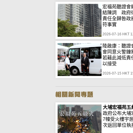
宏福苑聽證會
結陳詞 政府
責任全歸咎政
符事實
2026-07-16 HKT 1
陸啟康：聽證
會同意火警
若藉此減低責
以接受
2026-07-15 HKT 1
大埔宏福苑五
政府公布大埔
7幢受火樓宇
次返回單位執拾.