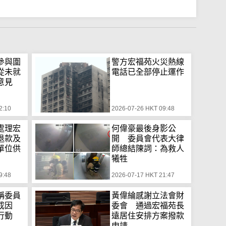
參與圍
警方宏福苑火災熱線
從未就
電話已全部停止運作
意見
2:10
2026-07-26 HKT 09:48
處理宏
何偉豪最後身影公
退款及
開 委員會代表大律
單位供
師總結陳詞：為救人
犧牲
9:48
2026-07-17 HKT 21:47
稱委員
黃偉綸感謝立法會財
致成因
委會 通過宏福苑長
行動
遠居住安排方案撥款
申請