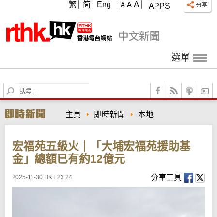
A
繁
简
Eng
A
A
APPS
選單
S
e
a
主頁
即時新聞
本地
r
c
h
宏福苑五級火｜「大埔宏福苑援助基
金」總額已有約12億元
分享工具
2025-11-30 HKT 23:24