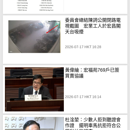
委員會總結陳詞公開閉路電
視截圖 宏業工人於宏昌閣
天台吸煙
2026-07-17 HKT 16:28
黃偉綸：宏福苑769戶已簽
買賣協議
2026-07-17 HKT 16:14
杜淦堃：少數人拒到聽證會
作證 擺明車馬抗拒符合公