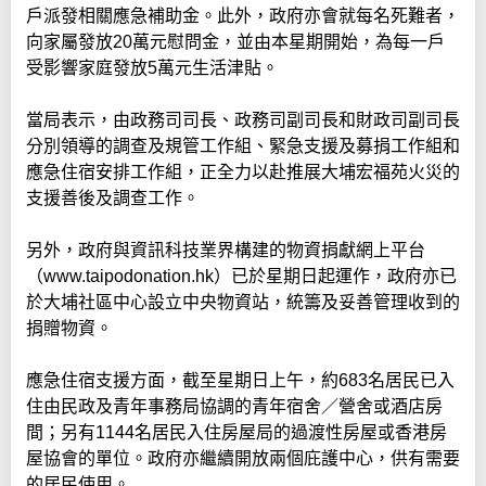
戶派發相關應急補助金。此外，政府亦會就每名死難者，
向家屬發放20萬元慰問金，並由本星期開始，為每一戶
受影響家庭發放5萬元生活津貼。
當局表示，由政務司司長、政務司副司長和財政司副司長
分別領導的調查及規管工作組、緊急支援及募捐工作組和
應急住宿安排工作組，正全力以赴推展大埔宏福苑火災的
支援善後及調查工作。
另外，政府與資訊科技業界構建的物資捐獻網上平台
（www.taipodonation.hk）已於星期日起運作，政府亦已
於大埔社區中心設立中央物資站，統籌及妥善管理收到的
捐贈物資。
應急住宿支援方面，截至星期日上午，約683名居民已入
住由民政及青年事務局協調的青年宿舍／營舍或酒店房
間；另有1144名居民入住房屋局的過渡性房屋或香港房
屋協會的單位。政府亦繼續開放兩個庇護中心，供有需要
的居民使用。