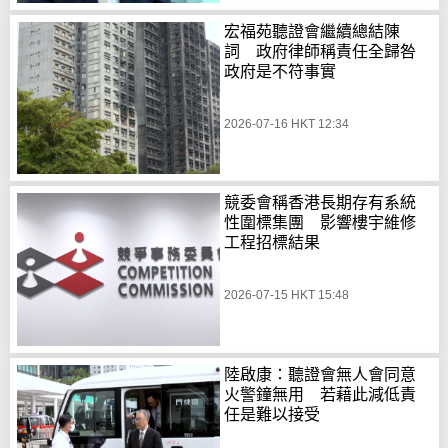
宏福苑聽證會繼續總結陳
詞 政府律師稱責任全歸咎
政府是不符事實
2026-07-16 HKT 12:34
競委會稱香港長期存有系統
性圍標集團 影響樓宇維修
工程招標結果
2026-07-15 HKT 15:48
陸啟康：聽證會無人會同意
火警鐘無用 若藉此減低責
任是難以接受