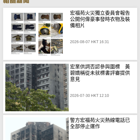
宏福苑火災獨立委員會報告
公開何偉豪事發時衣物及裝
備相片
2026-08-07 HKT 16:31
宏業供詞否認參與圍標 黃
碧嬌稱從未就標書評審提供
意見
2026-07-30 HKT 12:10
警方宏福苑火災熱線電話已
全部停止運作