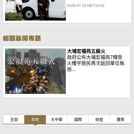
2026-07-15 HKT 15:03
大埔宏福苑五級火
政府公布大埔宏福苑7幢受
火樓宇居民再次返回單位執
拾...
宏福苑五級火｜「大埔宏福苑援助基金」總額已有約12億元
全部
本地
大中華
國際
財經
體育