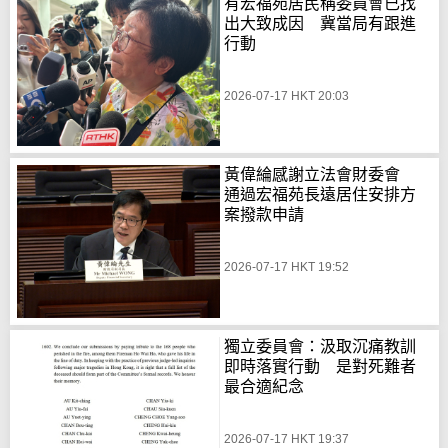
有宏福苑居民稱委員會已找
出大致成因 冀當局有跟進
行動
2026-07-17 HKT 20:03
黃偉綸感謝立法會財委會
通過宏福苑長遠居住安排方
案撥款申請
2026-07-17 HKT 19:52
獨立委員會：汲取沉痛教訓
即時落實行動 是對死難者
最合適紀念
2026-07-17 HKT 19:37