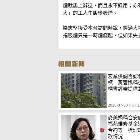
煙就馬上辭退，而且永不錄用；亦
大」的工人午飯後吸煙。
梁志堅接受本台訪問時說，經過大
指吸煙只是一時煙癮起，但如果失
宏業供詞否認
標 黃碧嬌稱
標書評審提供
2026-07-30 HKT 1
麥美娟稱合安
福苑維修基金
合約等 梳理
款情況