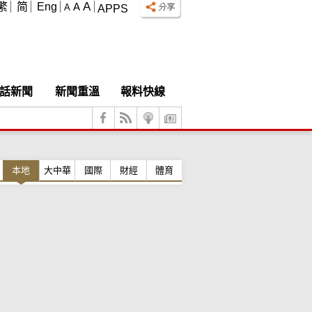
A
繁
简
Eng
A
A
APPS
話新聞
新聞重溫
報料快線
本地
大中華
國際
財經
體育