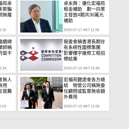
福苑承
卓永興：優化宏福苑
本欺騙
租金補助 劃一向業
問無履
主發放4期共30萬元
補助
2:10
2026-07-17 HKT 11:56
繼續總
競委會稱香港長期存
律師稱
有系統性圍標集團
府是不
影響樓宇維修工程招
標結果
2:34
2026-07-15 HKT 15:48
會無人
宏福苑聽證會各方總
鐘無用
結 物管公司稱無委
任是難
任顧問或監督無收額
外費用
5:03
2026-07-15 HKT 12:06