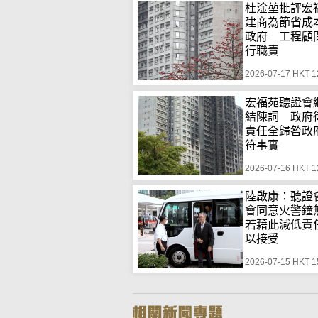
杜淦堃批評宏
建商為節省成
政府 工程顧
行職責
2026-07-17 HKT 1
宏福苑聽證會
結陳詞 政府
責任全歸咎政
符事實
2026-07-16 HKT 1
陸啟康：聽證
會同意火警
若藉此減低責
以接受
2026-07-15 HKT 1