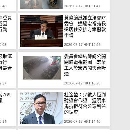
9:48
2026-07-17 HKT 21:47
稱委員
黃偉綸感謝立法會財
致成因
委會 通過宏福苑長
行動
遠居住安排方案撥款
申請
0:03
2026-07-17 HKT 19:52
汲取沉
委員會總結陳詞公開
實行
閉路電視截圖 宏業
者最合
工人於宏昌閣天台吸
煙
9:37
2026-07-17 HKT 16:28
769
杜淦堃：少數人拒到
議
聽證會作證 擺明車
馬抗拒符合公眾利益
的調查
6:14
2026-07-17 HKT 14:46