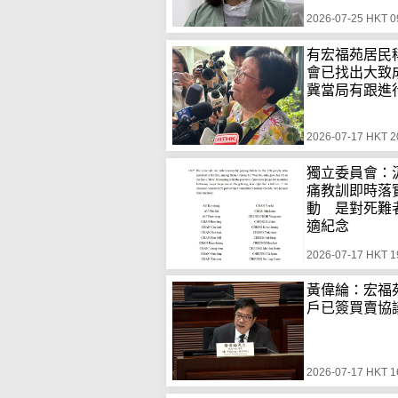
2026-07-25 HKT 0
有宏福苑居民
會已找出大
冀當局有跟進
2026-07-17 HKT 2
獨立委員會：
痛教訓即時落
動 是對死難
適紀念
2026-07-17 HKT 1
黃偉綸：宏福苑
戶已簽買賣協
2026-07-17 HKT 1