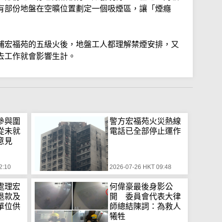
有部份地盤在空曠位置劃定一個吸煙區，讓「煙癮
埔宏福苑的五級火後，地盤工人都理解禁煙安排，又
去工作就會影響生計。
參與圍
警方宏福苑火災熱線
從未就
電話已全部停止運作
意見
2:10
2026-07-26 HKT 09:48
處理宏
何偉豪最後身影公
退款及
開 委員會代表大律
單位供
師總結陳詞：為救人
犧牲