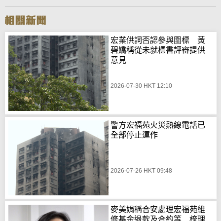
宏業供詞否認參與圍標 黃
碧嬌稱從未就標書評審提供
意見
2026-07-30 HKT 12:10
警方宏福苑火災熱線電話已
全部停止運作
2026-07-26 HKT 09:48
麥美娟稱合安處理宏福苑維
修基金退款及合約等 梳理