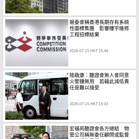
競委會稱香港長期存有系統
性圍標集團 影響樓宇維修
工程招標結果
2026-07-15 HKT 15:48
陸啟康：聽證會無人會同意
火警鐘無用 若藉此減低責
任是難以接受
2026-07-15 HKT 15:03
宏福苑聽證會各方總結 物
管公司稱無委任顧問或監督