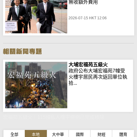
無收額外費用
2026-07-15 HKT 12:06
大埔宏福苑五級火
政府公布大埔宏福苑7幢受
火樓宇居民再次返回單位執
拾...
宏福苑五級火｜115幢私人樓宇棚網已完成移除
全部
本地
大中華
國際
財經
體育