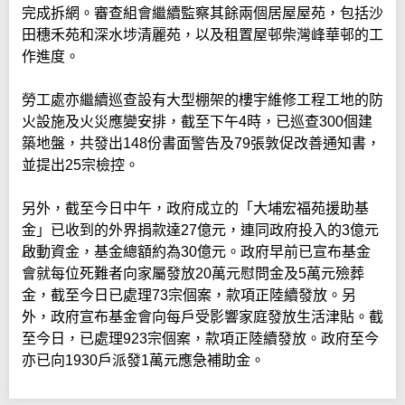
完成拆網。審查組會繼續監察其餘兩個居屋屋苑，包括沙
田穗禾苑和深水埗清麗苑，以及租置屋邨柴灣峰華邨的工
作進度。
勞工處亦繼續巡查設有大型棚架的樓宇維修工程工地的防
火設施及火災應變安排，截至下午4時，已巡查300個建
築地盤，共發出148份書面警告及79張敦促改善通知書，
並提出25宗檢控。
另外，截至今日中午，政府成立的「大埔宏福苑援助基
金」已收到的外界捐款達27億元，連同政府投入的3億元
啟動資金，基金總額約為30億元。政府早前已宣布基金
會就每位死難者向家屬發放20萬元慰問金及5萬元殮葬
金，截至今日已處理73宗個案，款項正陸續發放。另
外，政府宣布基金會向每戶受影響家庭發放生活津貼。截
至今日，已處理923宗個案，款項正陸續發放。政府至今
亦已向1930戶派發1萬元應急補助金。