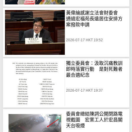
黃偉綸感謝立法會財委會
通過宏福苑長遠居住安排方
案撥款申請
2026-07-17 HKT 19:52
獨立委員會：汲取沉痛教訓
即時落實行動 是對死難者
最合適紀念
2026-07-17 HKT 19:37
委員會總結陳詞公開閉路電
視截圖 宏業工人於宏昌閣
天台吸煙