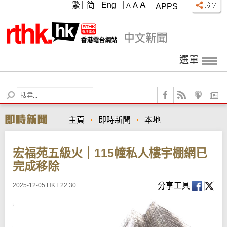
A
繁
简
Eng
A
A
APPS
選單
S
e
a
主頁
即時新聞
本地
r
c
h
宏福苑五級火｜115幢私人樓宇棚網已
完成移除
分享工具
2025-12-05 HKT 22:30