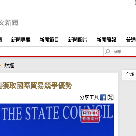
聞
新聞專題
新聞節目
新聞圖片
新聞簡報
普通
S
e
a
財經
r
c
全部
h
值獲取國際貿易競爭優勢
分享工具