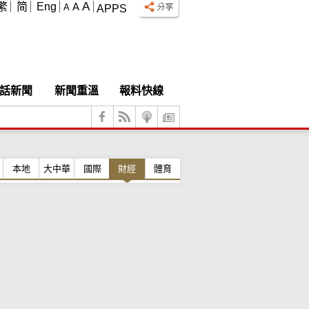
A
繁
简
Eng
A
A
APPS
話新聞
新聞重溫
報料快線
本地
大中華
國際
財經
體育