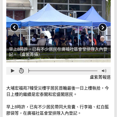
早上8時許，已有不少居民在廣福社區會堂排隊入內登
記。（盧紫菁攝）
盧紫菁報道
大埔宏福苑7幢受災樓宇居民首輪最後一日上樓執拾，今
日上樓的繼續是宏泰閣和宏盛閣居民。
早上8時許，已有不少居民帶同大背囊、行李箱、紅白藍
膠袋等，在廣福社區會堂排隊入內登記。