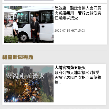
陸啟康：聽證會無人會同意
火警鐘無用 若藉此減低責
任是難以接受
2026-07-15 HKT 15:03
大埔宏福苑五級火
政府公布大埔宏福苑7幢受
火樓宇居民再次返回單位執
拾...