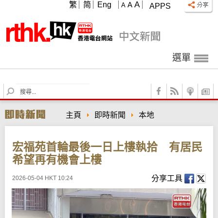
A
繁
简
Eng
A
A
APPS
選單
S
e
a
主頁
即時新聞
本地
r
c
h
宏福苑首輪最後一日上樓執拾 有居民
希望再有機會上樓
分享工具
2026-05-04 HKT 10:24