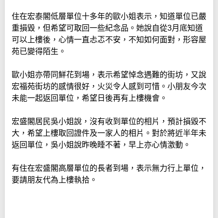
住在宏泰閣低層單位十多年的歐小姐表示，知道單位已嚴
重損毀，但希望可取回一些紀念品。她說自從3月底知道
可以上樓後，心情一直忐忑不安，不知如何面對，形容屋
苑已變得陌生。
歐小姐亦帶同鮮花到場，表示希望悼念遇難的街坊，又說
宏福苑街坊的感情很好，火災令人感到可惜。小朋友今次
未能一起返回單位，希望日後再有上樓機會。
宏盛閣居民吳小姐說，沒有收到單位的相片，預計損毀不
大，希望上樓取回證件及一家人的相片。對於將近半年未
返回單位，吳小姐說昨晚睡不著，早上亦心情激動。
有住在宏盛閣高層單位的長者到場，表示無力行上單位，
要請朋友代為上樓執拾。