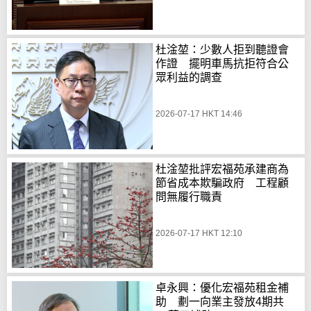
杜淦堃：少數人拒到聽證會
作證 擺明車馬抗拒符合公
眾利益的調查
2026-07-17 HKT 14:46
杜淦堃批評宏福苑承建商為
節省成本欺騙政府 工程顧
問無履行職責
2026-07-17 HKT 12:10
卓永興：優化宏福苑租金補
助 劃一向業主發放4期共