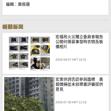
編輯：黃佩珊
宏福苑火災獨立委員會報告
公開何偉豪事發時衣物及裝
備相片
2026-08-07 HKT 16:31
宏業供詞否認參與圍標 黃
碧嬌稱從未就標書評審提供
意見
2026-07-30 HKT 12:10