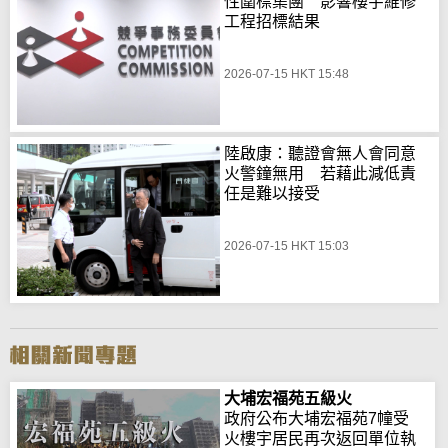
性圍標集團 影響樓宇維修
工程招標結果
2026-07-15 HKT 15:48
陸啟康：聽證會無人會同意
火警鐘無用 若藉此減低責
任是難以接受
2026-07-15 HKT 15:03
大埔宏福苑五級火
政府公布大埔宏福苑7幢受
火樓宇居民再次返回單位執