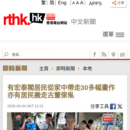
A
繁
简
Eng
A
A
APPS
選單
S
e
a
主頁
即時新聞
本地
r
c
h
有宏泰閣居民從家中帶走30多幅畫作
亦有居民搬走古董傢俬
分享工具
2026-05-04 HKT 15:31