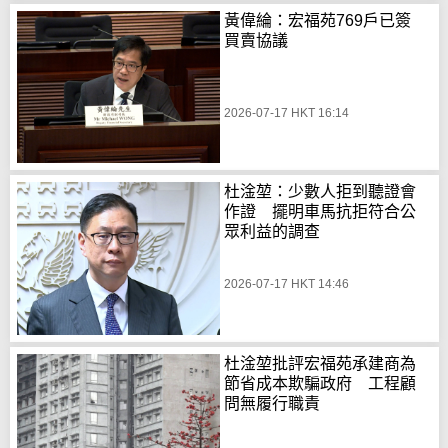
黃偉綸：宏福苑769戶已簽
買賣協議
2026-07-17 HKT 16:14
杜淦堃：少數人拒到聽證會
作證 擺明車馬抗拒符合公
眾利益的調查
2026-07-17 HKT 14:46
杜淦堃批評宏福苑承建商為
節省成本欺騙政府 工程顧
問無履行職責