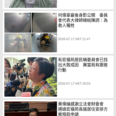
何偉豪最後身影公開 委員
會代表大律師總結陳詞：為
救人犧牲
2026-07-17 HKT 21:47
有宏福苑居民稱委員會已找
出大致成因 冀當局有跟進
行動
2026-07-17 HKT 20:03
黃偉綸感謝立法會財委會
通過宏福苑長遠居住安排方
案撥款申請