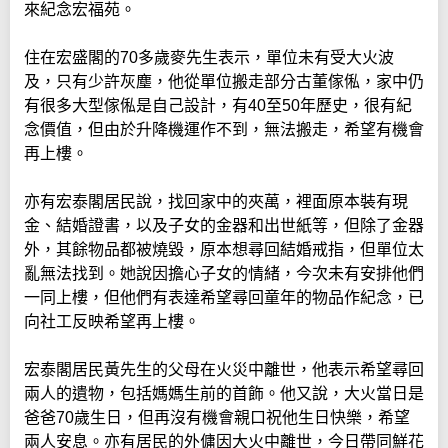
來紀念宏福苑。
住在宏盛閣的70多歲麥先生表示，單位未有受大火波
及，只有少許灰塵，他從單位搬走部分古董傢俬，家中仍
有很多大型傢俬是自己設計，有40至50年歷史，很有紀
念價值，但由於升降機運作不到，無法搬走，希望有機會
再上樓。
亦有宏泰閣居民說，找回家中的夾萬，裡面原本裝有現
金、結婚證書，以及子女的金器和出世紙等，但除了金器
外，其餘物品都被燒毀，原本想尋回結婚戒指，但單位太
亂無法找到。她說因擔心子女的情緒，今次未有安排他們
一同上樓，但他們有表達希望尋回童年的物品作紀念，已
向社工反映希望再上樓。
宏泰閣居民黃先生的父母在火災中離世，他表示希望尋回
兩人的遺物，包括媽媽生前的首飾。他又說，大火當日是
爸爸70歲生日，但再沒有機會親口祝他生日快樂，希望
兩人安息。亦有居民的外傭因大火中離世，今日帶同鮮花