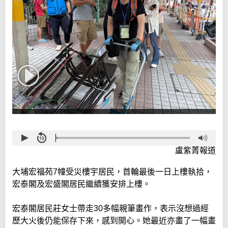
盧紫菁報道
大埔宏福苑7幢受災樓宇居民，首輪最後一日上樓執拾，
宏泰閣及宏盛閣居民繼續獲安排上樓。
宏泰閣居民莊女士帶走30多幅親筆畫作，表示沒想過經
歷大火後仍能保存下來，感到開心。她最近亦畫了一幅畫