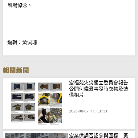
到場悼念。
編輯：黃佩珊
宏福苑火災獨立委員會報告
公開何偉豪事發時衣物及裝
備相片
2026-08-07 HKT 16:31
宏業供詞否認參與圍標 黃