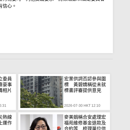
有信心。
立委員
宏業供詞否認參與圍
偉豪事
標 黃碧嬌稱從未就
備相片
標書評審提供意見
6:31
2026-07-30 HKT 12:10
災熱線
麥美娟稱合安處理宏
止運作
福苑維修基金退款及
合約等 梳理單位供