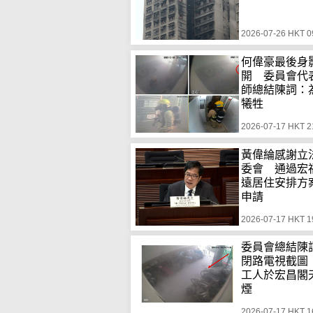
2026-07-26 HKT 0
何偉豪最後身
開 委員會代
師總結陳詞：
犧牲
2026-07-17 HKT 2
黃偉綸感謝立
委會 通過宏
遠居住安排方
申請
2026-07-17 HKT 1
委員會總結陳
閉路電視截圖
工人於宏昌閣
煙
2026-07-17 HKT 1