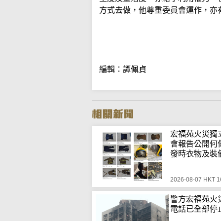
方式去做，他尊重委員會運作，亦
編輯：譚佩貞
宏福苑火災獨
會報告公開何
發時衣物及裝
2026-08-07 HKT 1
警方宏福苑火
電話已全部停