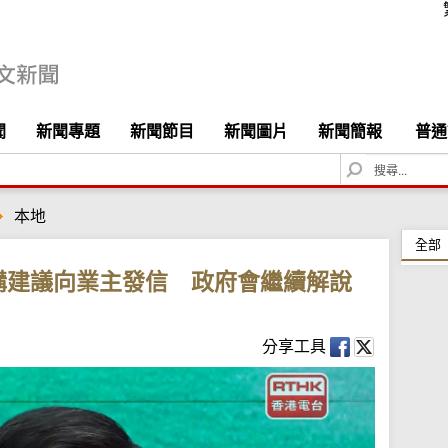
聞
新聞專題
新聞節目
新聞圖片
新聞簡報
普通
S
e
a
本地
r
c
全部
h
購建議向業主發信 政府會繼續解說
分享工具