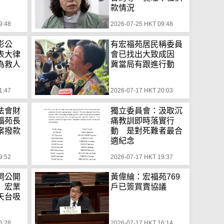
款情況
9:48
2026-07-25 HKT 09:48
影公
有宏福苑居民稱委員
表大律
會已找出大致成因
為救人
冀當局有跟進行動
1:47
2026-07-17 HKT 20:03
法會財
獨立委員會：汲取沉
福苑長
痛教訓即時落實行
案撥款
動 是對死難者最合
適紀念
9:52
2026-07-17 HKT 19:37
詞公開
黃偉綸：宏福苑769
 宏業
戶已簽買賣協議
天台吸
6:28
2026-07-17 HKT 16:14