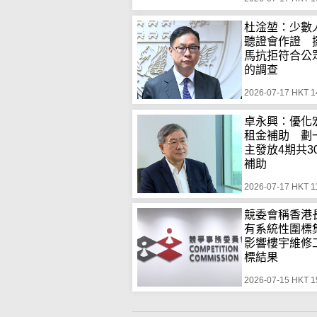
杜淦堃：少數
聽證會作證 
馬抗拒符合公
的調查
2026-07-17 HKT 1
卓永興：優化
租金補助 劃
主發放4期共3
補助
2026-07-17 HKT 1
競委會稱香港
有系統性圍
影響樓宇維修
標結果
2026-07-15 HKT 1