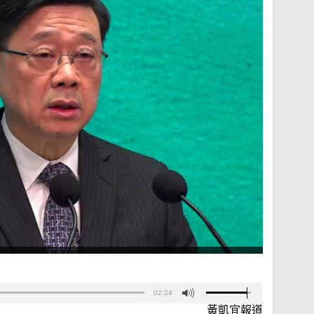
02:24
黃凱宜報道