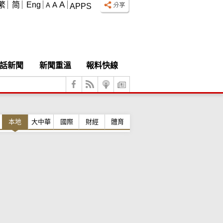
A
繁
简
Eng
A
A
APPS
話新聞
新聞重溫
報料快線
本地
大中華
國際
財經
體育