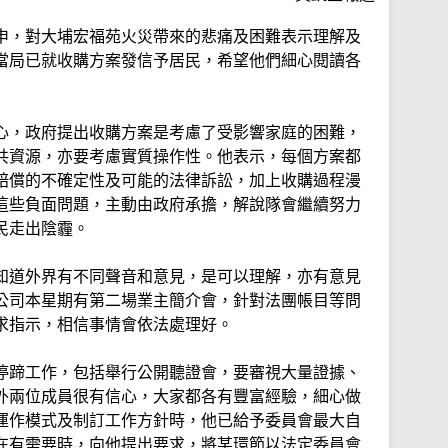
申，對大埔宏福苑火災帶來的悲痛及困難表示理解及
當局已就收購方案發信予居民，希望他們細心閱讀各
心，政府提出收購方案是考慮了受影響家庭的困難，
共資源，亦要考慮實質操作性。他表示，每個方案都
賠償的不確定性及可能的法律訴訟，加上收購過程漫
這些負面問題，主動由政府承擔，解說隊會繼續努力
民走出陰霾。
知道外界有不同聲音和意見，是可以理解，亦有意見
公司本星期有第二場業主簡介會，針對法團帳目等問
求指示，相信事情會依法處理好。
停蹄工作，包括舉行公開聽證會，要審視大量證據、
外兩位成員很有信心，大家都各有豐富經驗，細心做
運作模式及制訂工作方針時，他已給予委員會最大自
在有需要時，向他提出要求，將某環節以法定委員會