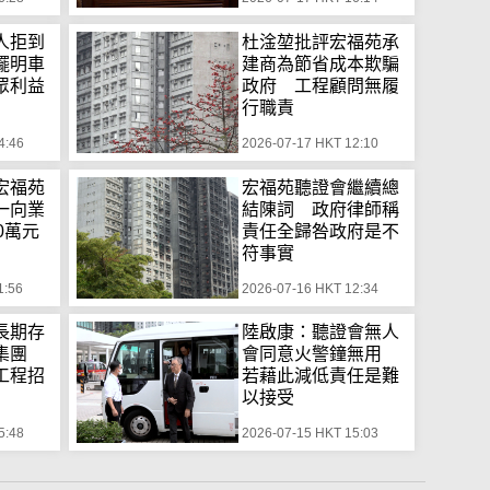
人拒到
杜淦堃批評宏福苑承
擺明車
建商為節省成本欺騙
眾利益
政府 工程顧問無履
行職責
4:46
2026-07-17 HKT 12:10
宏福苑
宏福苑聽證會繼續總
一向業
結陳詞 政府律師稱
0萬元
責任全歸咎政府是不
符事實
1:56
2026-07-16 HKT 12:34
長期存
陸啟康：聽證會無人
標集團
會同意火警鐘無用
工程招
若藉此減低責任是難
以接受
5:48
2026-07-15 HKT 15:03