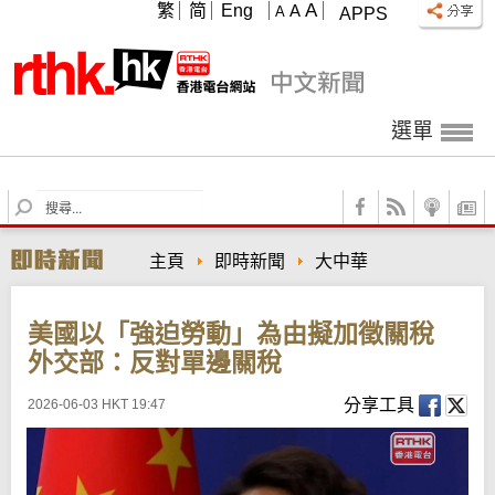
A
繁
简
Eng
A
A
APPS
選單
S
e
a
主頁
即時新聞
大中華
r
c
h
美國以「強迫勞動」為由擬加徵關稅
外交部：反對單邊關稅
分享工具
2026-06-03 HKT 19:47