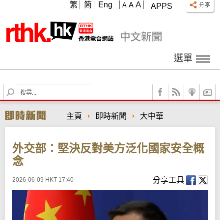
A
繁
简
Eng
A
A
APPS
選單
S
e
a
主頁
即時新聞
大中華
r
c
h
外交部：堅決反對美方泛化國家安全概
念
分享工具
2026-06-09 HKT 17:40