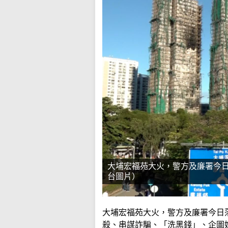
大埔宏福苑大火，警方及廉署今日
台圖片）
大埔宏福苑大火，警方及廉署今日落
殺、串謀詐騙、「洗黑錢」、企圖