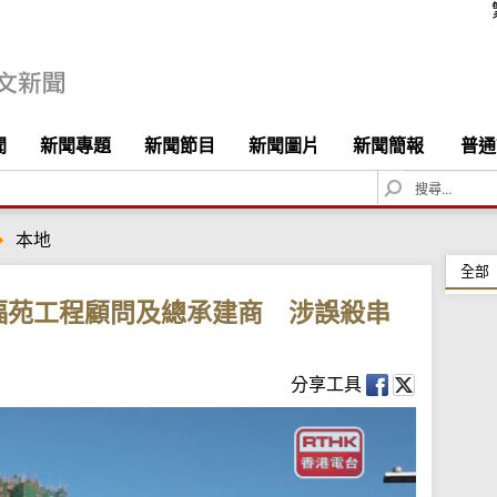
聞
新聞專題
新聞節目
新聞圖片
新聞簡報
普通
S
e
a
本地
r
c
全部
h
福苑工程顧問及總承建商 涉誤殺串
分享工具