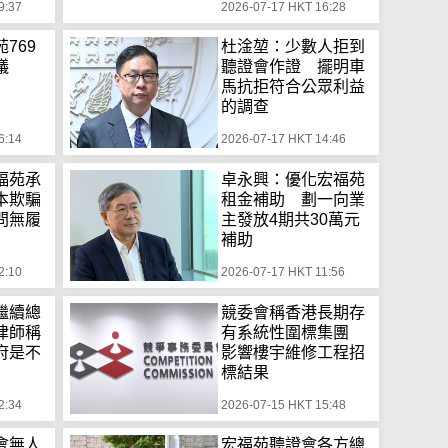
9:37
2026-07-17 HKT 16:28
769
杜淦堃：少數人拒到
議
聽證會作證 擺明車
馬抗拒符合公眾利益
的調查
6:14
2026-07-17 HKT 14:46
福苑承
卓永興：優化宏福苑
本欺騙
租金補助 劃一向業
問無履
主發放4期共30萬元
補助
2:10
2026-07-17 HKT 11:56
繼續總
競委會稱香港長期存
律師稱
有系統性圍標集團
府是不
影響樓宇維修工程招
標結果
2:34
2026-07-15 HKT 15:48
會無人
宏福苑聽證會各方總