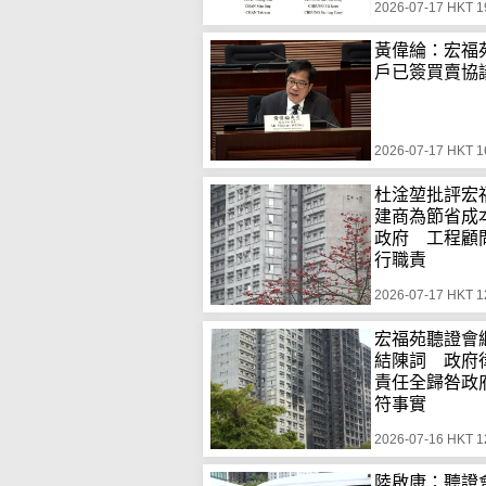
2026-07-17 HKT 1
黃偉綸：宏福苑
戶已簽買賣協
2026-07-17 HKT 1
杜淦堃批評宏
建商為節省成
政府 工程顧
行職責
2026-07-17 HKT 1
宏福苑聽證會
結陳詞 政府
責任全歸咎政
符事實
2026-07-16 HKT 1
陸啟康：聽證