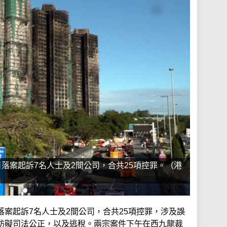
落案起訴7名人士及2間公司，合共25項控罪。（港
案起訴7名人士及2間公司，合共25項控罪，涉及誤
妨礙司法公正，以及逃稅。兩宗案件下午在西九龍裁