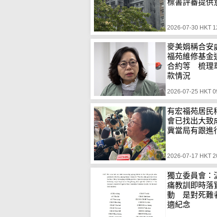
標書評審提供
2026-07-30 HKT 1
麥美娟稱合安
福苑維修基金
合約等 梳理
款情況
2026-07-25 HKT 0
有宏福苑居民
會已找出大
冀當局有跟進
2026-07-17 HKT 2
獨立委員會：
痛教訓即時落
動 是對死難
適紀念