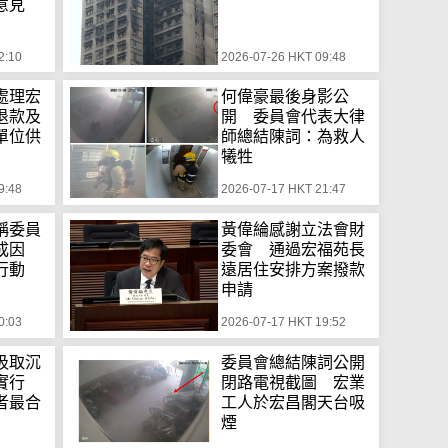
意見
2:10
2026-07-26 HKT 09:48
處理宏
何偉豪最後身影公
退款及
開 委員會代表大律
單位供
師總結陳詞：為救人
犧牲
9:48
2026-07-17 HKT 21:47
稱委員
黃偉綸感謝立法會財
致成因
委會 通過宏福苑長
行動
遠居住安排方案撥款
申請
0:03
2026-07-17 HKT 19:52
汲取沉
委員會總結陳詞公開
實行
閉路電視截圖 宏業
者最合
工人於宏昌閣天台吸
煙