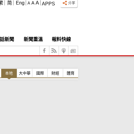
A
繁
简
Eng
A
A
APPS
話新聞
新聞重溫
報料快線
本地
大中華
國際
財經
體育