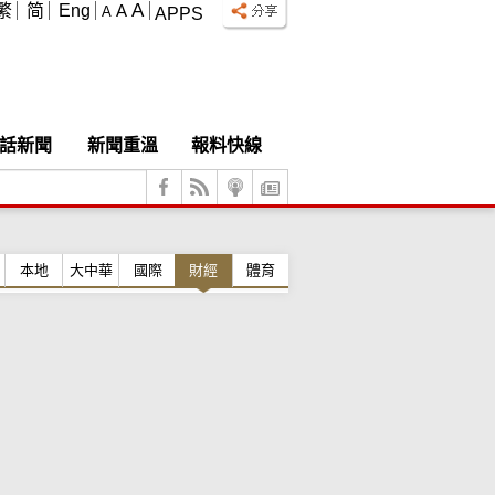
A
繁
简
Eng
A
A
APPS
話新聞
新聞重溫
報料快線
本地
大中華
國際
財經
體育