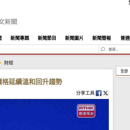
聞
新聞專題
新聞節目
新聞圖片
新聞簡報
普通
S
e
a
財經
r
c
全部
h
價格延續溫和回升趨勢
分享工具