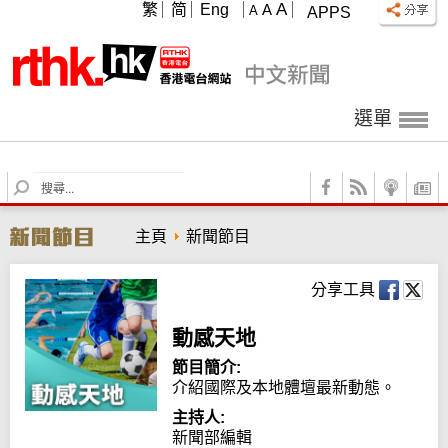
A
繁
简
Eng
A
A
APPS
選單
S
e
a
主頁
新聞節目
r
c
h
分享工具
動感天地
節目簡介:
介紹國際及本地體壇最新動態。
主持人:
新聞部編輯