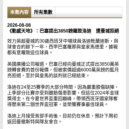
本集內容
所有集數
2026-08-08
《動感天地》：巴塞提出3850鎊羅致洛迪 遭曼城拒絕
效力英超曼城的30歲西班牙中場球員洛迪靴蘭迪斯，與
球會合約餘下一年，西甲巴塞羅那與皇家馬德里，據報
都有意羅致這位球員。
英國廣播公司報道，巴塞已經向曼城正式提出3850萬英
鎊轉會費的首份報價，但被索價超過6000萬英鎊的藍月
亮拒絕，至於與皇馬的談判就已經結束。
洛迪在24至25賽季的大部分時間，因為嚴重膝傷缺陣，
上季部分比賽亦受到腿筋傷患影響，但這位2024年金球
獎得主，在今夏世界盃重回巔峰，帶領西班牙國家隊奪
得歷來第二個世界盃冠軍，並榮獲賽事最佳球員。
洛迪上月接受背部手術後，目前仍在休息，預計下周初
返回曼徹斯特與隊友會合。