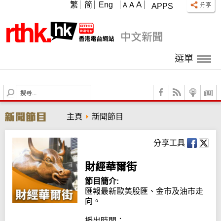
A
繁
简
Eng
A
A
APPS
選單
S
e
a
主頁
新聞節目
r
c
h
分享工具
財經華爾街
節目簡介:
匯報最新歐美股匯、金市及油市走
向。

播出時間：
