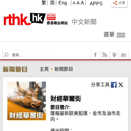
A
繁
简
Eng
A
A
APPS
選單
S
e
a
主頁
新聞節目
r
c
h
分享工具
財經華爾街
節目簡介:
匯報最新歐美股匯、金市及油市走
向。

播出時間：
