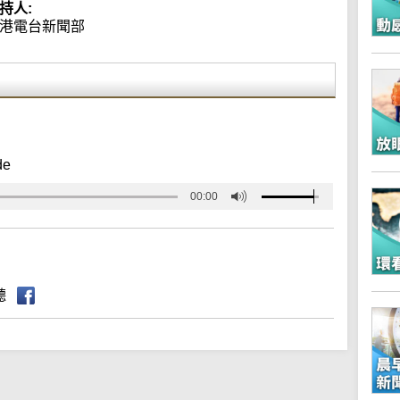
持人:
港電台新聞部
de
00:00
聽