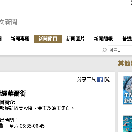
聞
新聞專題
新聞節目
新聞圖片
新聞簡報
普通
S
e
a
r
c
h
分享工具
財經華爾街
目簡介:
報最新歐美股匯、金市及油市走向。

出時間：

期一至六 06:35-06:45