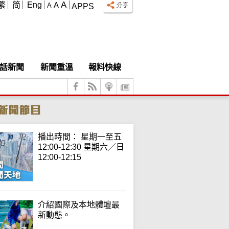
A
繁
简
Eng
A
A
APPS
話新聞
新聞重溫
報料快線
播出時間： 星期一至五
12:00-12:30 星期六／日
12:00-12:15
介紹國際及本地體壇最
新動態。