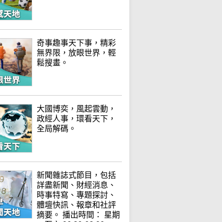
奇事趣事天下事，精彩
無界限，放眼世界，輕
鬆搜畫。
大國博奕，風起雲動，
政經人事，環看天下，
全局解碼。
新聞雜誌式節目，包括
詳盡新聞、財經消息、
時事特寫、專題探討、
體壇快訊、報章和社評
摘要。 播出時間： 星期