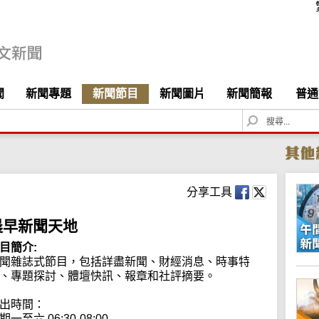
聞
新聞專題
新聞節目
新聞圖片
新聞簡報
普通
S
e
a
r
c
h
分享工具
晨早新聞天地
目簡介:
聞雜誌式節目，包括詳盡新聞、財經消息、時事特
、專題探討、體壇快訊、報章和社評摘要。

出時間：

期一至六 06:30-08:00