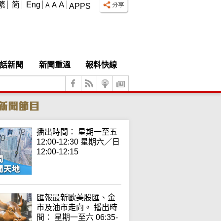
A
繁
简
Eng
A
A
APPS
話新聞
新聞重溫
報料快線
播出時間： 星期一至五
12:00-12:30 星期六／日
12:00-12:15
匯報最新歐美股匯、金
市及油市走向。 播出時
間： 星期一至六 06:35-