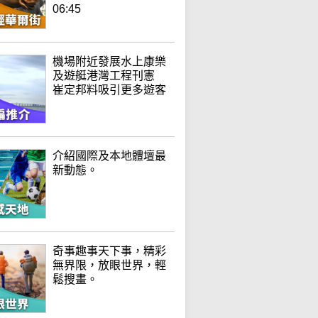
06:45
機場附近發展水上康樂
及遊艇港灣工程刊憲
崔定邦料吸引更多遊客
介紹國際及本地體壇最
新動態。
奇事趣事天下事，精彩
無界限，放眼世界，輕
鬆搜畫。