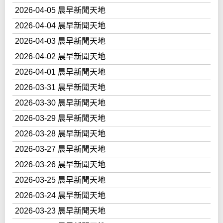
2026-04-05 晨早新聞天地
2026-04-04 晨早新聞天地
2026-04-03 晨早新聞天地
2026-04-02 晨早新聞天地
2026-04-01 晨早新聞天地
2026-03-31 晨早新聞天地
2026-03-30 晨早新聞天地
2026-03-29 晨早新聞天地
2026-03-28 晨早新聞天地
2026-03-27 晨早新聞天地
2026-03-26 晨早新聞天地
2026-03-25 晨早新聞天地
2026-03-24 晨早新聞天地
2026-03-23 晨早新聞天地