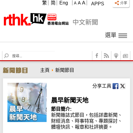
A
繁
简
Eng
A
A
APPS
選單
S
e
a
主頁
新聞節目
r
c
h
分享工具
晨早新聞天地
節目簡介:
新聞雜誌式節目，包括詳盡新聞、
財經消息、時事特寫、專題探討、
體壇快訊、報章和社評摘要。
