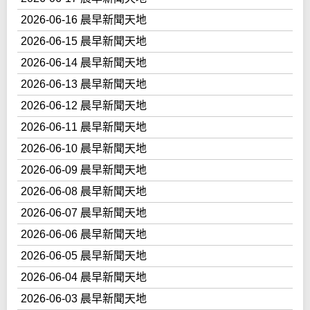
2026-06-16 晨早新聞天地
2026-06-15 晨早新聞天地
2026-06-14 晨早新聞天地
2026-06-13 晨早新聞天地
2026-06-12 晨早新聞天地
2026-06-11 晨早新聞天地
2026-06-10 晨早新聞天地
2026-06-09 晨早新聞天地
2026-06-08 晨早新聞天地
2026-06-07 晨早新聞天地
2026-06-06 晨早新聞天地
2026-06-05 晨早新聞天地
2026-06-04 晨早新聞天地
2026-06-03 晨早新聞天地