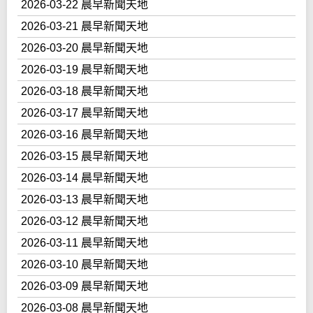
2026-03-22 晨早新聞天地
2026-03-21 晨早新聞天地
2026-03-20 晨早新聞天地
2026-03-19 晨早新聞天地
2026-03-18 晨早新聞天地
2026-03-17 晨早新聞天地
2026-03-16 晨早新聞天地
2026-03-15 晨早新聞天地
2026-03-14 晨早新聞天地
2026-03-13 晨早新聞天地
2026-03-12 晨早新聞天地
2026-03-11 晨早新聞天地
2026-03-10 晨早新聞天地
2026-03-09 晨早新聞天地
2026-03-08 晨早新聞天地