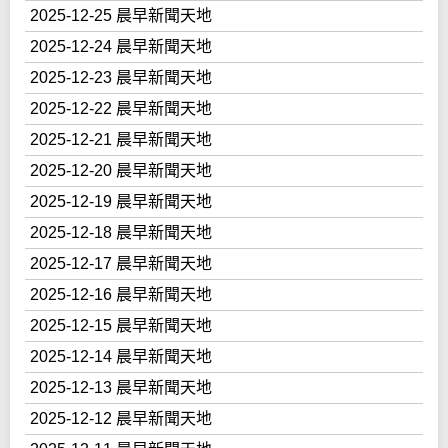
2025-12-25 晨早新聞天地
2025-12-24 晨早新聞天地
2025-12-23 晨早新聞天地
2025-12-22 晨早新聞天地
2025-12-21 晨早新聞天地
2025-12-20 晨早新聞天地
2025-12-19 晨早新聞天地
2025-12-18 晨早新聞天地
2025-12-17 晨早新聞天地
2025-12-16 晨早新聞天地
2025-12-15 晨早新聞天地
2025-12-14 晨早新聞天地
2025-12-13 晨早新聞天地
2025-12-12 晨早新聞天地