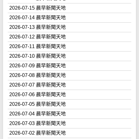
2026-07-15 晨早新聞天地
2026-07-14 晨早新聞天地
2026-07-13 晨早新聞天地
2026-07-12 晨早新聞天地
2026-07-11 晨早新聞天地
2026-07-10 晨早新聞天地
2026-07-09 晨早新聞天地
2026-07-08 晨早新聞天地
2026-07-07 晨早新聞天地
2026-07-06 晨早新聞天地
2026-07-05 晨早新聞天地
2026-07-04 晨早新聞天地
2026-07-03 晨早新聞天地
2026-07-02 晨早新聞天地