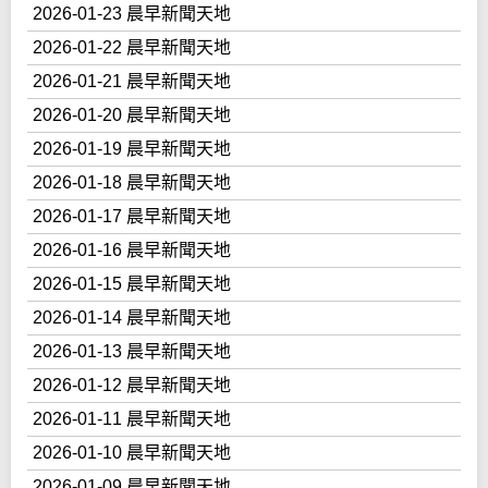
2026-01-23 晨早新聞天地
2026-01-22 晨早新聞天地
2026-01-21 晨早新聞天地
2026-01-20 晨早新聞天地
2026-01-19 晨早新聞天地
2026-01-18 晨早新聞天地
2026-01-17 晨早新聞天地
2026-01-16 晨早新聞天地
2026-01-15 晨早新聞天地
2026-01-14 晨早新聞天地
2026-01-13 晨早新聞天地
2026-01-12 晨早新聞天地
2026-01-11 晨早新聞天地
2026-01-10 晨早新聞天地
2026-01-09 晨早新聞天地