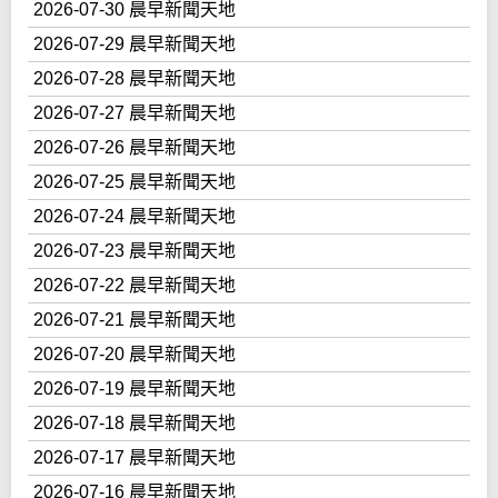
2026-07-30 晨早新聞天地
2026-07-29 晨早新聞天地
2026-07-28 晨早新聞天地
2026-07-27 晨早新聞天地
2026-07-26 晨早新聞天地
2026-07-25 晨早新聞天地
2026-07-24 晨早新聞天地
2026-07-23 晨早新聞天地
2026-07-22 晨早新聞天地
2026-07-21 晨早新聞天地
2026-07-20 晨早新聞天地
2026-07-19 晨早新聞天地
2026-07-18 晨早新聞天地
2026-07-17 晨早新聞天地
2026-07-16 晨早新聞天地