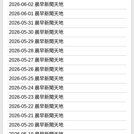
2026-06-02 晨早新聞天地
2026-06-01 晨早新聞天地
2026-05-31 晨早新聞天地
2026-05-30 晨早新聞天地
2026-05-29 晨早新聞天地
2026-05-28 晨早新聞天地
2026-05-27 晨早新聞天地
2026-05-26 晨早新聞天地
2026-05-25 晨早新聞天地
2026-05-24 晨早新聞天地
2026-05-23 晨早新聞天地
2026-05-22 晨早新聞天地
2026-05-21 晨早新聞天地
2026-05-20 晨早新聞天地