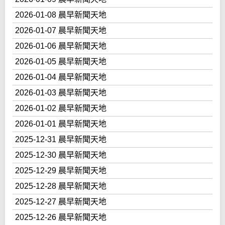
2026-01-08 晨早新聞天地
2026-01-07 晨早新聞天地
2026-01-06 晨早新聞天地
2026-01-05 晨早新聞天地
2026-01-04 晨早新聞天地
2026-01-03 晨早新聞天地
2026-01-02 晨早新聞天地
2026-01-01 晨早新聞天地
2025-12-31 晨早新聞天地
2025-12-30 晨早新聞天地
2025-12-29 晨早新聞天地
2025-12-28 晨早新聞天地
2025-12-27 晨早新聞天地
2025-12-26 晨早新聞天地