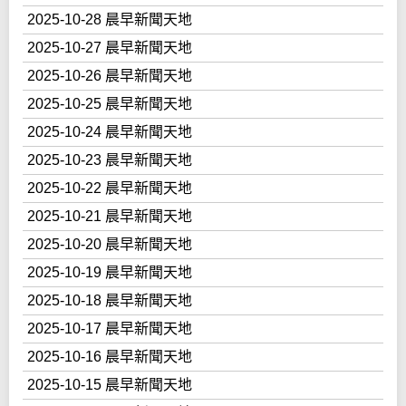
2025-10-28 晨早新聞天地
2025-10-27 晨早新聞天地
2025-10-26 晨早新聞天地
2025-10-25 晨早新聞天地
2025-10-24 晨早新聞天地
2025-10-23 晨早新聞天地
2025-10-22 晨早新聞天地
2025-10-21 晨早新聞天地
2025-10-20 晨早新聞天地
2025-10-19 晨早新聞天地
2025-10-18 晨早新聞天地
2025-10-17 晨早新聞天地
2025-10-16 晨早新聞天地
2025-10-15 晨早新聞天地