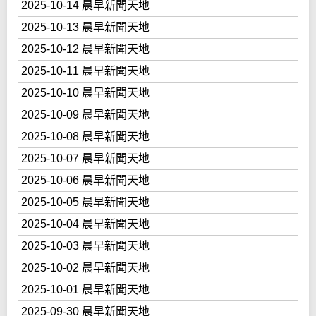
2025-10-14 晨早新聞天地
2025-10-13 晨早新聞天地
2025-10-12 晨早新聞天地
2025-10-11 晨早新聞天地
2025-10-10 晨早新聞天地
2025-10-09 晨早新聞天地
2025-10-08 晨早新聞天地
2025-10-07 晨早新聞天地
2025-10-06 晨早新聞天地
2025-10-05 晨早新聞天地
2025-10-04 晨早新聞天地
2025-10-03 晨早新聞天地
2025-10-02 晨早新聞天地
2025-10-01 晨早新聞天地
2025-09-30 晨早新聞天地