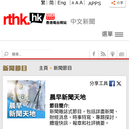
A
繁
简
Eng
A
A
APPS
選單
S
e
a
主頁
新聞節目
r
c
h
分享工具
晨早新聞天地
節目簡介:
新聞雜誌式節目，包括詳盡新聞、
財經消息、時事特寫、專題探討、
體壇快訊、報章和社評摘要。
