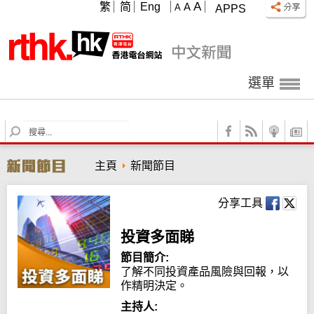
A
繁
简
Eng
A
A
APPS
選單
S
e
a
主頁
新聞節目
r
c
h
分享工具
投資多面睇
節目簡介:
了解不同投資產品風險與回報，以
作精明決定。
主持人: