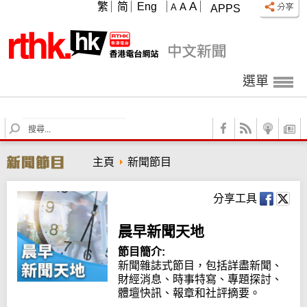
A
繁
简
Eng
A
A
APPS
選單
S
e
a
主頁
新聞節目
r
c
h
分享工具
晨早新聞天地
節目簡介:
新聞雜誌式節目，包括詳盡新聞、
財經消息、時事特寫、專題探討、
體壇快訊、報章和社評摘要。
