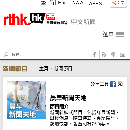
A
繁
简
Eng
A
A
APPS
選單
S
e
a
主頁
新聞節目
r
c
h
分享工具
晨早新聞天地
節目簡介:
新聞雜誌式節目，包括詳盡新聞、
財經消息、時事特寫、專題探討、
體壇快訊、報章和社評摘要。
