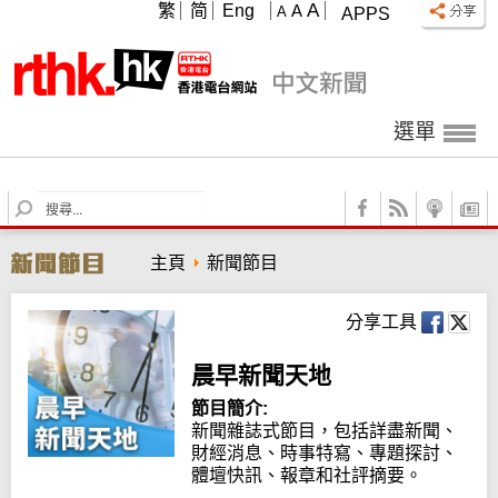
A
繁
简
Eng
A
A
APPS
選單
S
e
a
主頁
新聞節目
r
c
h
分享工具
晨早新聞天地
節目簡介:
新聞雜誌式節目，包括詳盡新聞、
財經消息、時事特寫、專題探討、
體壇快訊、報章和社評摘要。
