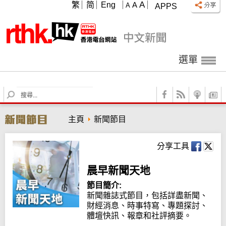
A
繁
简
Eng
A
A
APPS
選單
S
e
a
主頁
新聞節目
r
c
h
分享工具
晨早新聞天地
節目簡介:
新聞雜誌式節目，包括詳盡新聞、
財經消息、時事特寫、專題探討、
體壇快訊、報章和社評摘要。
