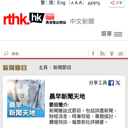
A
繁
简
Eng
A
A
APPS
選單
S
e
a
主頁
新聞節目
r
c
h
分享工具
晨早新聞天地
節目簡介:
新聞雜誌式節目，包括詳盡新聞、
財經消息、時事特寫、專題探討、
體壇快訊、報章和社評摘要。
