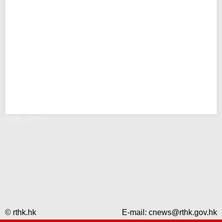
錯誤 - RTHK
© rthk.hk
E-mail:
cnews@rthk.gov.hk