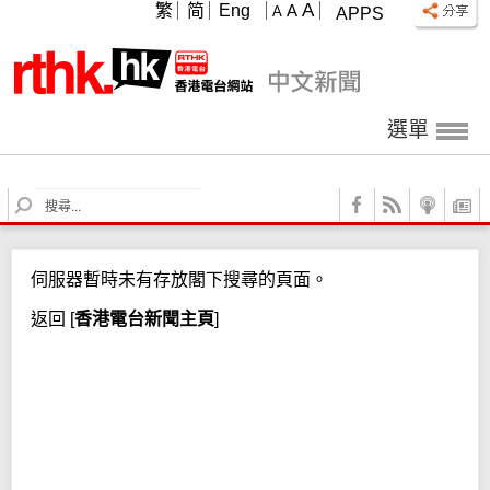
A
繁
简
Eng
A
A
APPS
選單
S
e
a
r
伺服器暫時未有存放閣下搜尋的頁面。
c
h
返回
[
香港電台新聞主頁
]