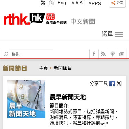
A
繁
简
Eng
A
A
APPS
選單
S
e
a
主頁
新聞節目
r
c
h
分享工具
晨早新聞天地
節目簡介:
新聞雜誌式節目，包括詳盡新聞、
財經消息、時事特寫、專題探討、
體壇快訊、報章和社評摘要。
