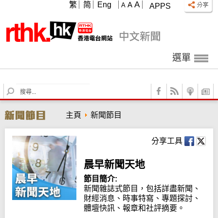
A
繁
简
Eng
A
A
APPS
選單
S
e
a
主頁
新聞節目
r
c
h
分享工具
晨早新聞天地
節目簡介:
新聞雜誌式節目，包括詳盡新聞、
財經消息、時事特寫、專題探討、
體壇快訊、報章和社評摘要。
