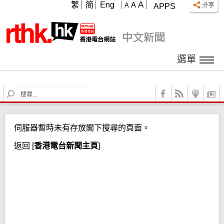
A
繁
简
Eng
A
A
APPS
選單
S
e
a
r
伺服器暫時未有存放閣下搜尋的頁面。
c
h
返回
[
香港電台新聞主頁
]