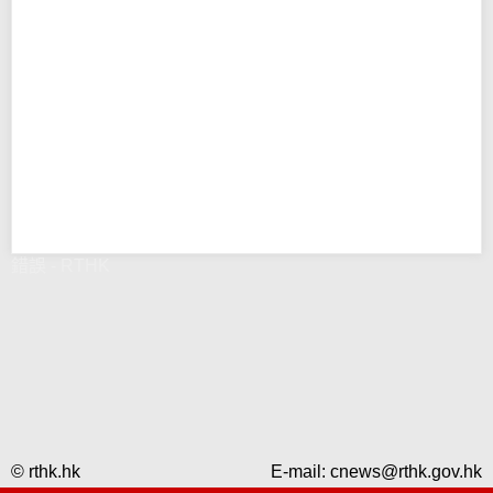
錯誤 - RTHK
© rthk.hk
E-mail:
cnews@rthk.gov.hk