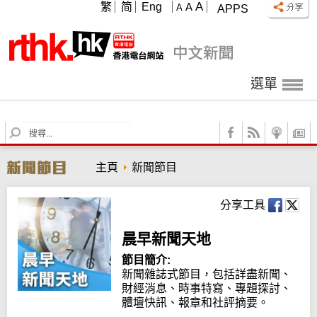
A
繁
简
Eng
A
A
APPS
選單
S
e
a
主頁
新聞節目
r
c
h
分享工具
晨早新聞天地
節目簡介:
新聞雜誌式節目，包括詳盡新聞、
財經消息、時事特寫、專題探討、
體壇快訊、報章和社評摘要。
