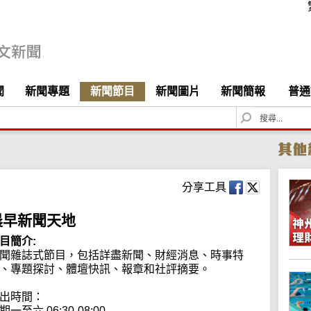
聞
新聞專題
新聞節目
新聞圖片
新聞簡報
普通
S
e
a
r
c
h
分享工具
晨早新聞天地
目簡介:
聞雜誌式節目，包括詳盡新聞、財經消息、時事特
、專題探討、體壇快訊、報章和社評摘要。

出時間：

期一至六 06:30-08:00