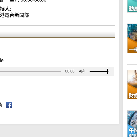
持人:
港電台新聞部
de
00:00
聽