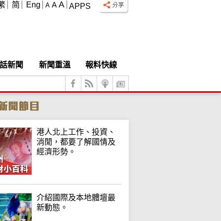
A
繁
简
Eng
A
A
APPS
話新聞
新聞重溫
報料快線
港人北上工作、投資、
消閒，都要了解國情及
經濟形勢。
介紹國際及本地體壇最
新動態。