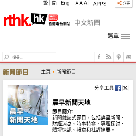
A
繁
简
Eng
A
A
APPS
選單
S
e
a
主頁
新聞節目
r
c
h
分享工具
晨早新聞天地
節目簡介:
新聞雜誌式節目，包括詳盡新聞、
財經消息、時事特寫、專題探討、
體壇快訊、報章和社評摘要。
