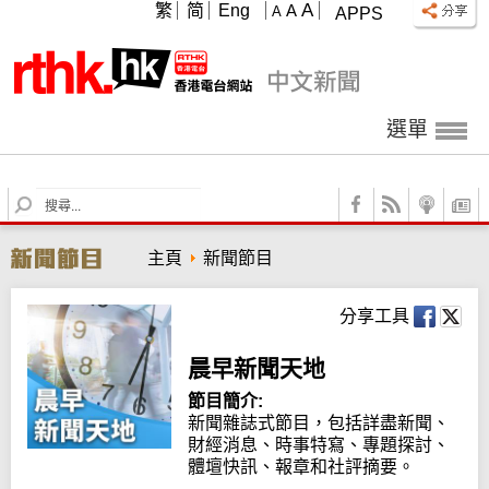
A
繁
简
Eng
A
A
APPS
選單
S
e
a
主頁
新聞節目
r
c
h
分享工具
晨早新聞天地
節目簡介:
新聞雜誌式節目，包括詳盡新聞、
財經消息、時事特寫、專題探討、
體壇快訊、報章和社評摘要。
