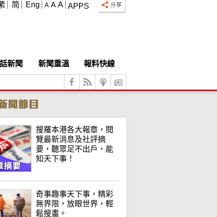
A
繁
简
Eng
A
A
APPS
話新聞
新聞重溫
報料快線
搜羅本港各大報章，閱
覽最新消息及社評摘
要，聽眾足不出戶，能
知天下事！
奇事趣事天下事，精彩
無界限，放眼世界，輕
鬆搜畫。