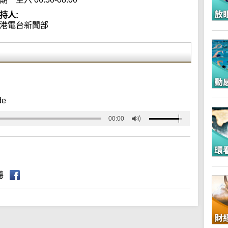
持人:
港電台新聞部
de
00:00
聽