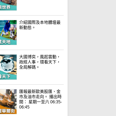
介紹國際及本地體壇最
新動態。
大國博奕，風起雲動，
政經人事，環看天下，
全局解碼。
匯報最新歐美股匯、金
市及油市走向。 播出時
間： 星期一至六 06:35-
06:45