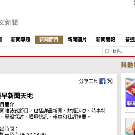
聞
新聞專題
新聞節目
新聞圖片
新聞簡報
普通
S
e
a
r
c
h
分享工具
晨早新聞天地
目簡介:
聞雜誌式節目，包括詳盡新聞、財經消息、時事特
、專題探討、體壇快訊、報章和社評摘要。

出時間：

期一至六 06:30-08:00