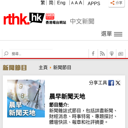
A
繁
简
Eng
A
A
APPS
選單
S
e
a
主頁
新聞節目
r
c
h
分享工具
晨早新聞天地
節目簡介:
新聞雜誌式節目，包括詳盡新聞、
財經消息、時事特寫、專題探討、
體壇快訊、報章和社評摘要。
