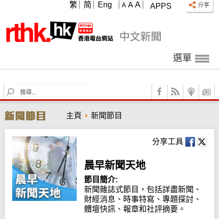
A
繁
简
Eng
A
A
APPS
選單
S
e
a
主頁
新聞節目
r
c
h
分享工具
晨早新聞天地
節目簡介:
新聞雜誌式節目，包括詳盡新聞、
財經消息、時事特寫、專題探討、
體壇快訊、報章和社評摘要。
