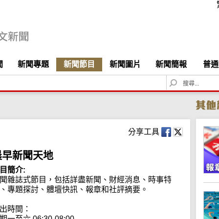
聞
新聞專題
新聞節目
新聞圖片
新聞簡報
普通
S
e
a
r
c
h
分享工具
晨早新聞天地
目簡介:
聞雜誌式節目，包括詳盡新聞、財經消息、時事特
、專題探討、體壇快訊、報章和社評摘要。

出時間：

期一至六 06:30-08:00