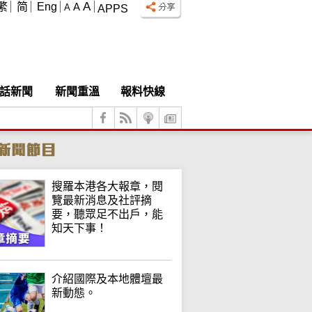
A
繁
简
Eng
A
A
APPS
話新聞
新聞重溫
報料快線
搜羅本港各大報章，閱
覽最新消息及社評摘
要，聽眾足不出戶，能
知天下事！
介紹國際及本地體壇最
新動態。