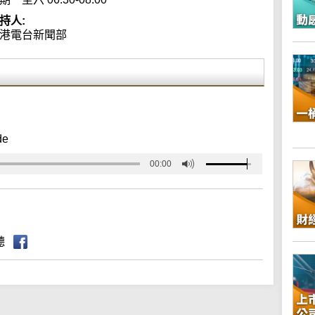
持人:
港電台新聞部
de
00:00
聽