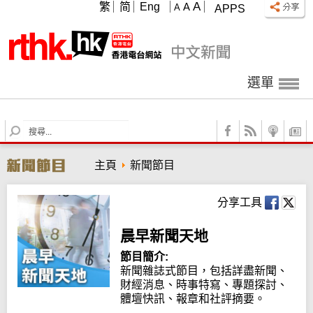
A
繁
简
Eng
A
A
APPS
選單
S
e
a
主頁
新聞節目
r
c
h
分享工具
晨早新聞天地
節目簡介:
新聞雜誌式節目，包括詳盡新聞、
財經消息、時事特寫、專題探討、
體壇快訊、報章和社評摘要。
