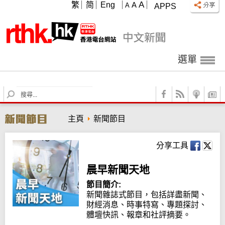
A
繁
简
Eng
A
A
APPS
選單
S
e
a
主頁
新聞節目
r
c
h
分享工具
晨早新聞天地
節目簡介:
新聞雜誌式節目，包括詳盡新聞、
財經消息、時事特寫、專題探討、
體壇快訊、報章和社評摘要。
