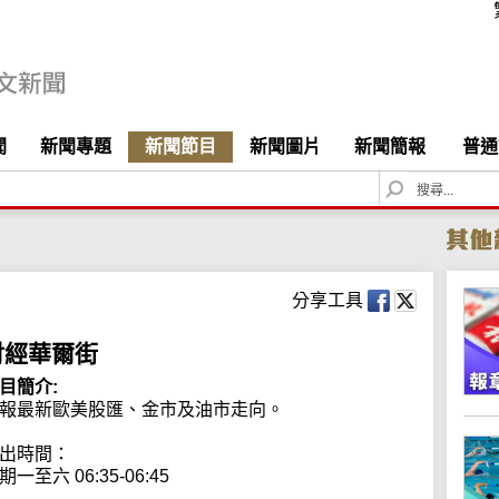
聞
新聞專題
新聞節目
新聞圖片
新聞簡報
普通
S
e
a
r
c
h
分享工具
財經華爾街
目簡介:
報最新歐美股匯、金市及油市走向。

出時間：

期一至六 06:35-06:45