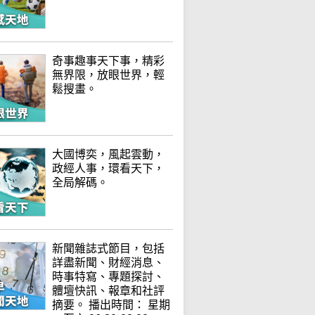
奇事趣事天下事，精彩
無界限，放眼世界，輕
鬆搜畫。
大國博奕，風起雲動，
政經人事，環看天下，
全局解碼。
新聞雜誌式節目，包括
詳盡新聞、財經消息、
時事特寫、專題探討、
體壇快訊、報章和社評
摘要。 播出時間： 星期