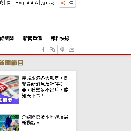
A
繁
简
Eng
A
A
APPS
話新聞
新聞重溫
報料快線
搜羅本港各大報章，閱
覽最新消息及社評摘
要，聽眾足不出戶，能
知天下事！
介紹國際及本地體壇最
新動態。