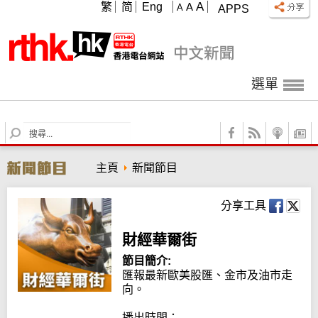
A
繁
简
Eng
A
A
APPS
選單
S
e
a
主頁
新聞節目
r
c
h
分享工具
財經華爾街
節目簡介:
匯報最新歐美股匯、金市及油市走
向。

播出時間：
