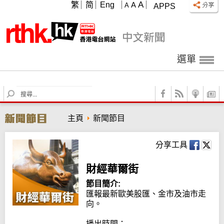
A
繁
简
Eng
A
A
APPS
選單
S
e
a
主頁
新聞節目
r
c
h
分享工具
財經華爾街
節目簡介:
匯報最新歐美股匯、金市及油市走
向。

播出時間：
