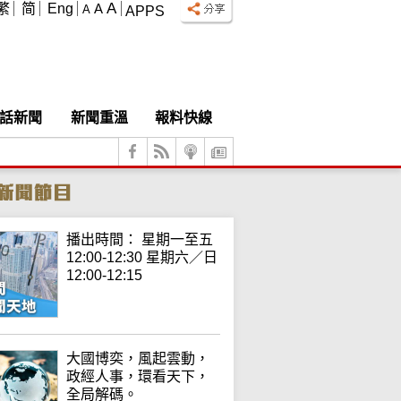
A
繁
简
Eng
A
A
APPS
話新聞
新聞重溫
報料快線
播出時間： 星期一至五
12:00-12:30 星期六／日
12:00-12:15
大國博奕，風起雲動，
政經人事，環看天下，
全局解碼。