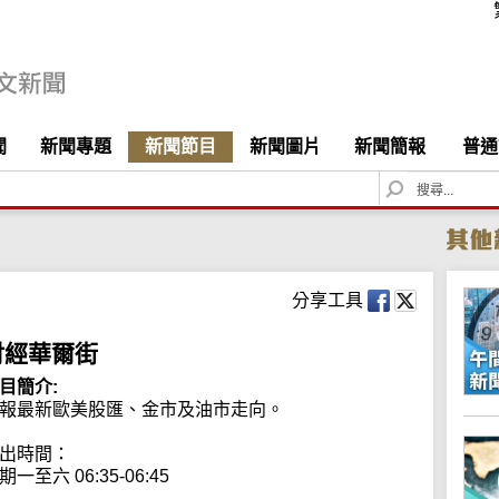
聞
新聞專題
新聞節目
新聞圖片
新聞簡報
普通
S
e
a
r
c
h
分享工具
財經華爾街
目簡介:
報最新歐美股匯、金市及油市走向。

出時間：

期一至六 06:35-06:45