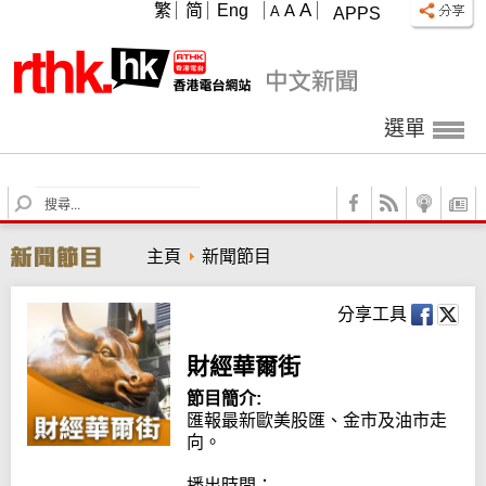
A
繁
简
Eng
A
A
APPS
選單
S
e
a
主頁
新聞節目
r
c
h
分享工具
財經華爾街
節目簡介:
匯報最新歐美股匯、金市及油市走
向。

播出時間：
