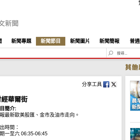
聞
新聞專題
新聞節目
新聞圖片
新聞簡報
普通
S
e
a
r
c
h
分享工具
財經華爾街
目簡介:
報最新歐美股匯、金市及油市走向。

出時間：

期一至六 06:35-06:45