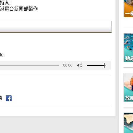
持人:
港電台新聞部製作
de
00:00
聽