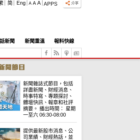
A
繁
简
Eng
A
A
APPS
話新聞
新聞重溫
報料快線
新聞雜誌式節目，包括
詳盡新聞、財經消息、
時事特寫、專題探討、
體壇快訊、報章和社評
摘要。 播出時間： 星期
一至六 06:30-08:00
提供最新股市消息、公
司業績、財經熱話，並